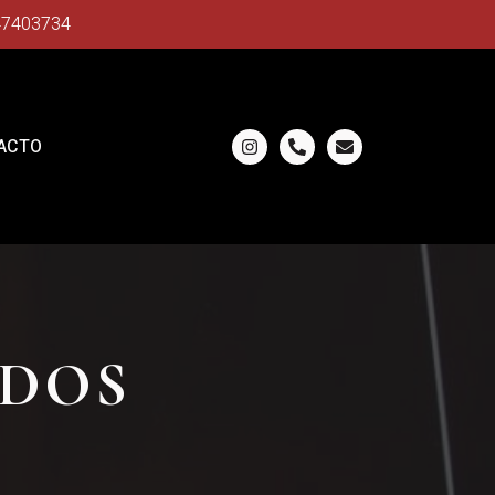
47403734
ACTO
ADOS