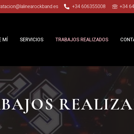
ratacion@lalinearockband.es
+34 606355008
+34 6
 MÍ
SERVICIOS
TRABAJOS REALIZADOS
CONT
BAJOS REALIZ