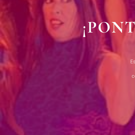
¡PON
Es
c