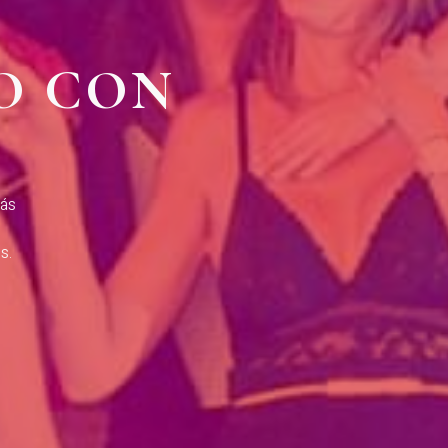
O CON
más
s.